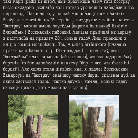
такі Карп (рыба ці што?), дый зразумець чаму гэта востраў
было складана (асабліва калі гэткае ўрочышча наведваеш без
перашкод). Па-першае, у нашай мясцовасці няма вялікіх
вазёр, дзе маглі быць “вастравы”; па-другое - зайсці на гэты
“востраў” можна амаль заўсёды (акрамя выпадкаў вялікіх
вясновых і восеньскіх паводак). Адказы прыйшлі не адразу,
а паступова на працягу 20 і больш гадоў. Яны прыйшлі з
кніг, з самой мясцовасці. Так, у кнізе Вітвіцкага (пчаляра-
практыка з Валыні, сяр. 19 стагоддзя) я прачытаў, што
“востравам” звалася месца (або плошча), дзе гаспадаром быў
бортнік (то бок адпаведнік панятку “бор” - лес, дзе было 60
борцей). Але яшчэ стала цікавей, калі я падчас восеньскай
вандроўкі на “востраў” знайшоў частку борці (спілены дуб, ад
якога засталася толькі частка доўжа і камля), колькі гадоў
сказаць цяжка (фота можна паглядзець).