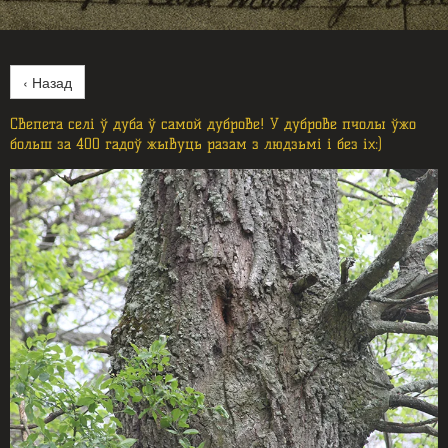
‹ Назад
Свепета селі ў дуба ў самой дуброве! У дуброве пчолы ўжо
больш за 400 гадоў жывуць разам з людзьмі і без іх:)