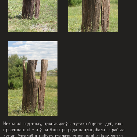
Некалькі год таму, прыглядзеў я тутака бортны дуб, такі
прыгожанькі - а ў ім ўжо прырода папрацавала і зрабіла
дупло. Узгадаў я навуку старажытную, калі дзікае дупло