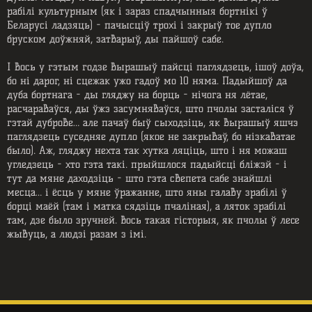
рабілі культурным (як і зараз спадчынныя бортнікі ў
Беларусі ладзяць) - пачысціў трохі і закрыў тое дупло
бруском доўжняй, затварыў, ды пайшоў сабе.
І вось у гэтым годзе вырашыў пайсці паглядзець, ішоў доўа,
бо ні дарог, ні сцежак ужо гадоў мо 10 няма. Падыйшоў да
дуба бортнага - ды гляджу на борць - нічога ня лётае,
расчараваўся, ды ўжэ засумняваўся, што пчолы засталіся ў
гэтай дуброве… але пачаў быў сыходзіць, як вырашыў яшчэ
паглядзець суседняе дупло (якое не закрываў, бо нізкаватае
было). Аж, гляджу нехта так хутка ляціць, што і ня можаш
угледзець - хто гэта такі. прыйшлося падыйсці бліжэй - і
тут да мяне даходзіць - што гэта свепета сабе знайшлі
месца… і ёсць у мяне ўражанне, што яны галаву зрабілі ў
борці маёй (там і матка сядзіць пчаліная), а ляток зрабілі
там, дзе было зручней. Вось такая гісторыя, як пчолы ў лесе
жывуць, а людзі разам з імі.