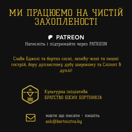
МИ ПРАЦЮЄМО НА ЧИСТІЙ
ЗАХОПЛЕНОСТІ
Натисніть і підтримайте через PATREON
Слава Бджолі та бортнэ сосні, лезиву-жэні та пешні
гострій, бору дуплистому, дубу широкому та Сліпоті в
дуплі!
Культурна ініціатива
БРАТСТВО БОСИХ БОРТНИКІВ
маєте що писати - пишіть

ask@bortnictva.by