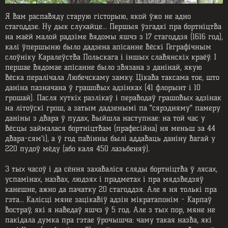
Я вам распавяду старую гісторыю, якой ўжо не адно
стагоддзе. Ну дык слухайце... Першыя ўзгадкі пра бортніцтва
на маёй малой радзіме вядомы яшчэ з 17 стагоддзя (1616 год),
калі ўпершыню было дадзена апісанне вёскі Геграфічным
слоўніку Каралеўства Польскага і іншых славянскіх краёў. І
першае вядомае апісанне было звязана з данінай, якую
вёска пералічала Любечскаму замку. Цікава таксама тое, што
даніна пазначана ў грашовых адзінках (41 флорынт і 10
грошай). Пасля хуткіх разлікаў і пераводаў грашовых адзінак
на літоўскі грош, а затым дадзенымі па "сярэдняму" памеру
даніны з двара ў пудах, выйшла наступнае: на той час у
вёсцы займалася бортніцтвам (прафесійна) ня меньш за 44
двара-сям'і), а ў год павінны былі аддаваць даніну вагай у
220 пудоў мёду (або каля 450 лазьбеняў).
З тых часоў і да сёння захаваліся сляды бортніцтва ў лясах,
успамінах, назвах, людзях і прадметах і пра мядзведзяў
канешне, ажно да пачатку 20 стагоддзя. Але я ня толькі пра
гэта… Калісці мяне зацікавіў адзін мікратапонім - Карпаў
востраў, які я наведаў яшчэ ў 5 год. Але з тых пор, мяне не
пакідала думка пра гэтае ўрочышча: чаму такая назва, які