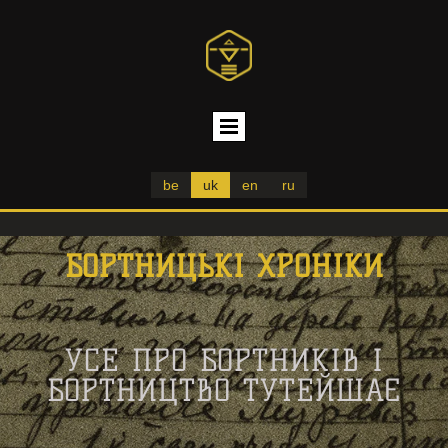
be
uk
en
ru
БОРТНИЦЬКІ ХРОНІКИ
УСЕ ПРО БОРТНИКІВ І
БОРТНИЦТВО ТУТЕЙШАЄ